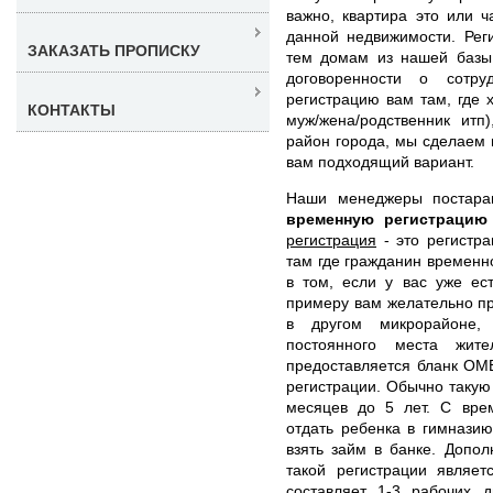
важно, квартира это или ч
данной недвижимости. Рег
ЗАКАЗАТЬ ПРОПИСКУ
тем домам из нашей базы,
договоренности о сотр
регистрацию вам там, где 
КОНТАКТЫ
муж/жена/родственник итп
район города, мы сделаем 
вам подходящий вариант.
Наши менеджеры постар
временную регистраци
регистрация
- это регистра
там где гражданин временн
в том, если у вас уже ес
примеру вам желательно пр
в другом микрорайоне,
постоянного места жит
предоставляется бланк ОМ
регистрации. Обычно такую
месяцев до 5 лет. С вре
отдать ребенка в гимназию
взять займ в банке. Допо
такой регистрации являет
составляет 1-3 рабочих 